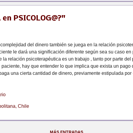
A en PSICOLOG@?"
 complejidad del dinero también se juega en la relación psicote
ciente le dará una significación diferente según sea su caso en
 la relación psicoterapéutica es un trabajo , tanto por parte de
l paciente, hay que entender lo que implica que exista un pago 
 paga una cierta cantidad de dinero, previamente estipulada por
tre ambos, que va a definir un tipo de relación: el psicólogo NO
ofesor, ni un padre ni una madre, el psicólogo tiene una función
rio
 pago permite que esta función se haga lugar. El pago i mplica 
ne con el amigo, la madre o el padre. Esta distancia es lo que p
olitana, Chile
ga efectos, si el profesional atendiera gratis se establecería un
pediría el surgimiento de algunas temáticas fundamentales del p
MÁS ENTRADAS