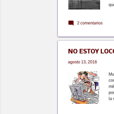
que
pac
re
2 comentarios
pr
pe
es
pe
sob
NO ESTOY LOC
agosto 13, 2016
Mu
co
mé
po
la 
el 
po