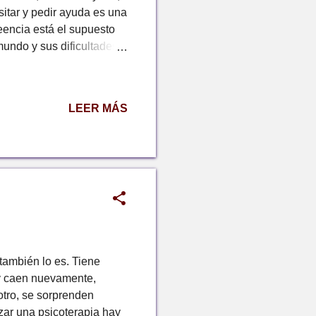
itar y pedir ayuda es una
eencia está el supuesto
mundo y sus dificultades,
a. Por ejemplo, si un
on la impresión de que
 la persona va
LEER MÁS
 desconfianza , que lo "
o una persona que se las
ma. Esta...
también lo es. Tiene
 y caen nuevamente,
otro, se sorprenden
izar una psicoterapia hay