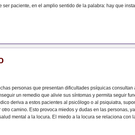
 ser paciente, en el amplio sentido de la palabra: hay que insta
iente y hay que tener paciencia. Esto significa tener la intenció
alizar un trabajo personal y de entender que es un proceso lento
imera invitación que hace un psicólogo a un paciente es tener un
rmite que la persona pueda hablar sobre sí misma y, poco a po
pacio, haciéndolo propio. Al hablar se va escuchando, algo se e
rmitiéndole ir vinculando hitos de su memoria a su situación act
re lo que l...
O
chas personas que presentan dificultades psíquicas consultan
nseguir un remedio que alivie sus síntomas y permita seguir fun
dico deriva a estos pacientes al psicólogo o al psiquiatra, sup
r otro camino. Esto provoca miedos y dudas en las personas, ya
salud mental a la locura. El miedo a la locura se relaciona con l
juicio social, con el temor a no ser dueño de sí mismo. La perso
rque existe un síntoma que se "instala", se escapa a lo habitual