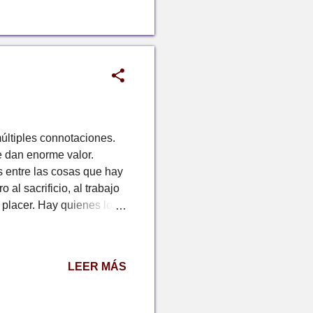
múltiples connotaciones.
e dan enorme valor.
s entre las cosas que hay
 al sacrificio, al trabajo
 placer. Hay quienes lo
es, a la época del trueque
sistencia, se podría
a, una gallina por cinco
LEER MÁS
daban con algo nuevo
vivencia. Sin embargo, en
, otro cinco kilos de ...