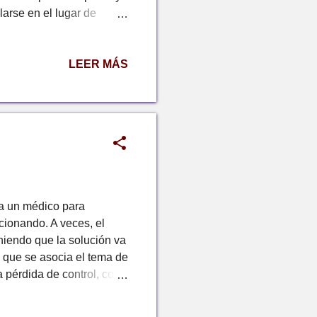
larse en el lugar de
n, la disposición de
, que requiere tiempo. La
LEER MÁS
 lugar . Esta acción
co, vaya ocupando este
mpieza a movilizar,
ual, ir encontrando luces
 a un médico para
cionando. A veces, el
oniendo que la solución va
 que se asocia el tema de
a pérdida de control, con
na se "siente loca"
 y no se logra manejar: