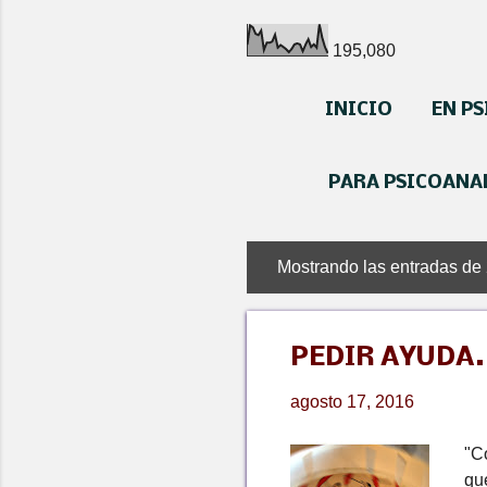
195,080
INICIO
EN P
PARA PSICOANA
Mostrando las entradas de
E
n
t
PEDIR AYUDA...
r
a
agosto 17, 2016
d
"C
a
qu