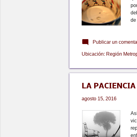
s
po
de
de 
su
ni
Publicar un comenta
nad
co
Ubicación:
Región Metrop
ac
ar
LA PACIENCIA
agosto 15, 2016
As
vi
re
en