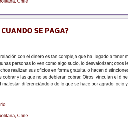
olitana, Chile
ar de un psicólogo es d...
 CUANDO SE PAGA?
 relación con el dinero es tan compleja que ha llegado a tener 
gunas personas lo ven como algo sucio, lo desvalorizan; otros l
chos realizan sus oficios en forma gratuita, o hacen distincione
 cobrar y las que no se debieran cobrar. Otros, vinculan el dinero
l malestar, diferenciándolo de lo que se hace por agrado, ocio y
gan al estatus y al poder. Si nos remontamos a tiempos ancestral
 la que una persona intercambiaba con otra, objetos para la sub
rio
tender de donde proviene el dinero. Una persona cambiaba a otr
los de arroz, por ejemplo. Después de este cambio, ambos que
olitana, Chile
ra sus vidas, que ayudaría a satisfacer una necesidad de super
e intercambio también ambos perdían algo: uno perdía una gallina