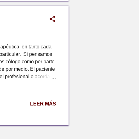
rapéutica, en tanto cada
 particular. Si pensamos
l psicólogo como por parte
de por medio. El paciente
 el profesional o acordada
 es un amigo, ni un
 y el hecho de que exista
una distancia que no se
LEER MÁS
ermite que la psicoterapia
 tipo de relación que
a...