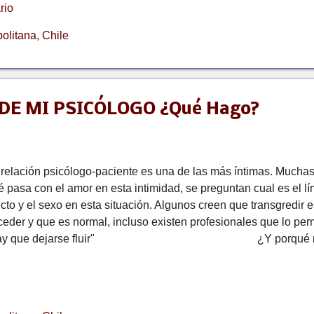
rio
ficultades para levantarse, emociones sin control, acciones y p
iten sin "querer", alteraciones físicas sin causa orgánica, prob
olitana, Chile
 demás. Si bien es cierto que el trabajo de los profesionales de
 alguna manera, con la locura, también es cierto que toda...
E MI PSICÓLOGO ¿Qué Hago?
 relación psicólogo-paciente es una de las más íntimas. Mucha
é pasa con el amor en esta intimidad, se preguntan cual es el lí
ecto y el sexo en esta situación. Algunos creen que transgredir 
ceder y que es normal, incluso existen profesionales que lo per
hay que dejarse fluir" ¿Y porqué no? ¿
tar una atracción amorosa, erótica, sexual, si ésta va más allá 
eto, de sí mismo? Es importante aclarar que l a relación terapéu
cluso existe un pago de por medio: asiste una persona que neces
spuesto a ayudarla. Es cierto que hay muchas maneras de ayudar