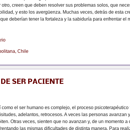
r otro, creen que deben resolver sus problemas solos, que neces
bilidad, y esto los avergüenza. Muchas veces, detrás de esta cr
que deberían tener la fortaleza y la sabiduría para enfrentar el 
puesto que se ha ido instalando desde los primeros años de vid
ño llora, pide atención y nunca lo reconocen, podría quedarse c
rio
ie lo ayuda y debe conseguir las cosas solo. Si esto se reitera,
nstruyendo psíquicamente un concepto de soledad, abandono y
olitana, Chile
ompañará" en la vida adulta. De esta forma, se va constituyend
regla sola, que no necesita a nadie y que sabe todo sobre sí mis
 DE SER PACIENTE
í como el ser humano es complejo, el proceso psicoterapéutico 
cisitudes, adelantos, retrocesos. A veces las personas avanzan
piten. Otras veces, sienten que no avanzan y, de un momento a 
frentando las mismas dificultades de distinta manera. Para real