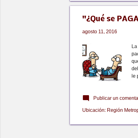
"¿Qué se PAG
agosto 11, 2016
La
pa
que
de
le
en
pr
Publicar un comenta
un
tie
Ubicación:
Región Metrop
ten
im