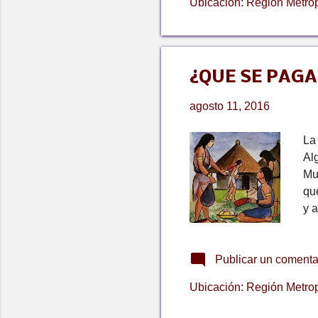
Ubicación:
Región Metrop
lug
¿QUE SE PAGA
agosto 11, 2016
La
Al
Mu
que
y a
li
en
Publicar un comenta
en
ki
Ubicación:
Región Metrop
pa
est