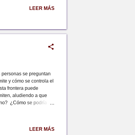
ensamientos que se
LEER MÁS
lemas de interacción con
 salud mental se vincula,
s personas se preguntan
mite y cómo se controla el
esta frontera puede
miten, aludiendo a que
Cómo se podría
de las personas, del
tica es asimétrica,
ita ayuda y existe otro
LEER MÁS
. En este sentido, el